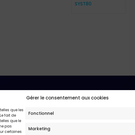
SYST80
Gérer le consentement aux cookies
N° Siret 52147833900018
telles que les
Fonctionnel
e fait de
elles que le
 ne pas
Marketing
sur certaines