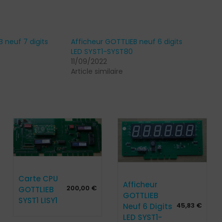
 neuf 7 digits
Afficheur GOTTLIEB neuf 6 digits
LED SYST1-SYST80
11/09/2022
Article similaire
Carte CPU
Afficheur
200,00
€
GOTTLIEB
GOTTLIEB
SYST1 LISY1
45,83
€
Neuf 6 Digits
LED SYST1-