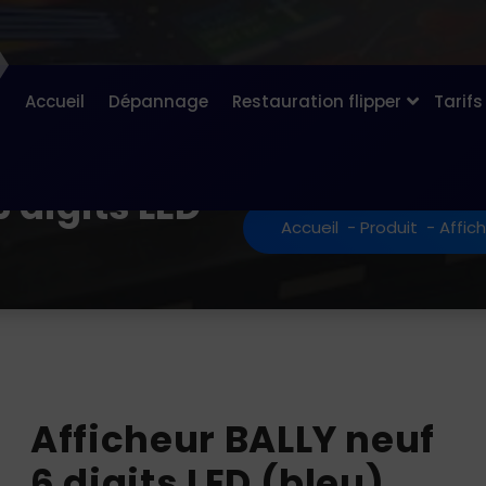
Accueil
Dépannage
Restauration flipper
Tarifs
 digits LED
Accueil
-
Produit
-
Affich
Afficheur BALLY neuf
6 digits LED (bleu)