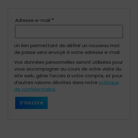
r
e
O
Adresse e-mail
*
b
l
Un lien permettant de définir un nouveau mot
i
de passe sera envoyé à votre adresse e-mail.
g
Vos données personnelles seront utilisées pour
a
vous accompagner au cours de votre visite du
t
site web, gérer l’accès à votre compte, et pour
d’autres raisons décrites dans notre
politique
o
de confidentialité
.
i
S’inscrire
r
e