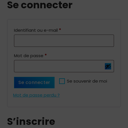
Se connecter
O
Identifiant ou e-mail
*
b
l
O
Mot de passe
*
i
b
g
l
a
i
Se souvenir de moi
t
Se connecter
g
o
Mot de passe perdu ?
a
i
t
r
o
e
S’inscrire
i