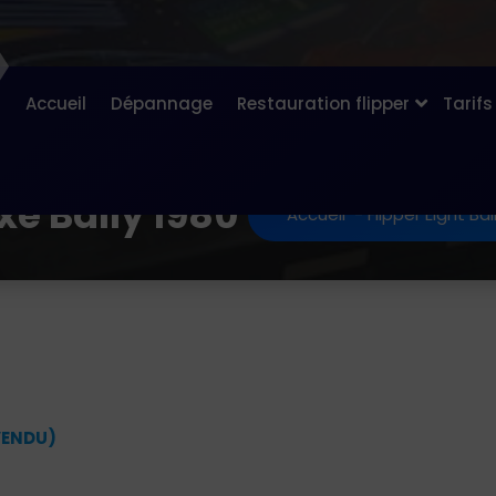
Accueil
Dépannage
Restauration flipper
Tarifs
uxe Bally 1980
Accueil
-
Flipper Eight Bal
VENDU)