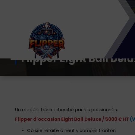
Aller
au
contenu
Flipper Eight Ball Del
En Seine et Marne 77 Dépannage de flipper,
réparation et restauration
Un modèle très recherché par les passionnés.
Flipper d’occasion Eight Ball Deluxe / 5000 € HT
(
Caisse refaite à neuf y compris fronton