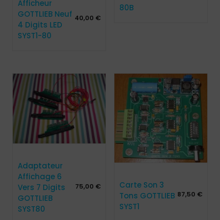
Afficheur
80B
GOTTLIEB Neuf
40,00
€
4 Digits LED
SYST1-80
Adaptateur
Affichage 6
Carte Son 3
75,00
€
Vers 7 Digits
87,50
€
Tons GOTTLIEB
GOTTLIEB
SYST1
SYST80