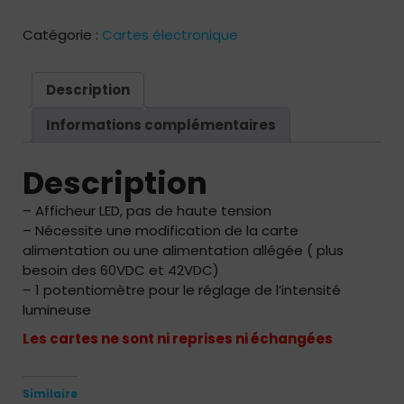
Afficheur
GOTTLIEB
Catégorie :
Cartes électronique
neuf
7
digits
Description
LED
Informations complémentaires
SYST80-
80A
Description
– Afficheur LED, pas de haute tension
– Nécessite une modification de la carte
alimentation ou une alimentation allégée ( plus
besoin des 60VDC et 42VDC)
– 1 potentiomètre pour le réglage de l’intensité
lumineuse
Les cartes ne sont ni reprises ni échangées
Similaire