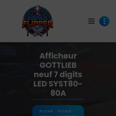
Aller
au
contenu
En Seine et Marne 77 Dépannage de flipper, réparation et restauration
Afficheur
GOTTLIEB
neuf 7 digits
LED SYST80-
80A
Accueil
-
Produit
-